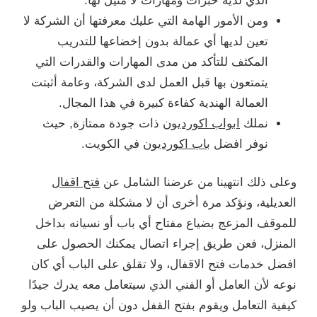
الذي لديه خبرات ومهارات لا مثيل لها.
ومن الأمور الهامة التي عليك معرفتها أن الشركة لا
تعين لديها أي عمالة بدون إخضاعها للتدريب
المكثف للتأكد من مدى المهارات والقدرات التي
يتمتعون بها قبل العمل لدى الشركة، وعامة أثبتت
العمالة الهندية كفاءة كبيرة في هذا المجال.
نملك
ابواب اكورديون
ذات جودة ممتازة, حيث
نوفر افضل
باب اكورديون
في الكويت.
وعلى ذلك انتهينا من عرضنا الشامل عن
فتح اقفال
العديلية، ونؤكد مرة أخرى أن لا مشكلة من التعرض
للموقف المزعج بضياع مفتاح أي باب أو نسيانه بداخل
المنزل، فعن طريق إجراء اتصال يمكنك الحصول على
افضل خدمات فتح الاقفال، ولا تقلق على الباب أي كان
نوعه لأن العامل أو الفني الذي سيتعامل معه يدرك جيدًا
كيفية التعامل ويقوم بفتح القفل دون أن يصيب الباب ولو