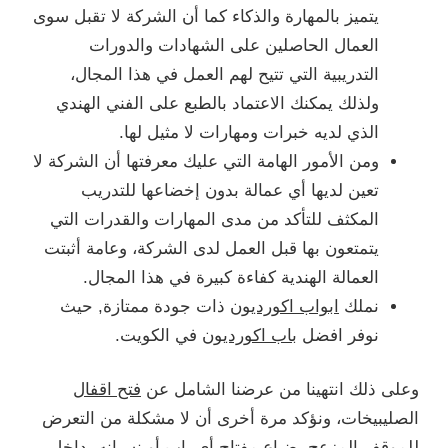
يتميز بالمهارة والذكاء كما أن الشركة لا تقبل سوى
العمال الحاصلين على الشهادات والدورات
التدريبية التي تتيح لهم العمل في هذا المجال،
ولذلك يمكنك الاعتماد بالطبع على الفني الهندي
الذي لديه خبرات ومهارات لا مثيل لها.
ومن الأمور الهامة التي عليك معرفتها أن الشركة لا
تعين لديها أي عمالة بدون إخضاعها للتدريب
المكثف للتأكد من مدى المهارات والقدرات التي
يتمتعون بها قبل العمل لدى الشركة، وعامة أثبتت
العمالة الهندية كفاءة كبيرة في هذا المجال.
نملك
ابواب اكورديون
ذات جودة ممتازة, حيث
نوفر افضل
باب اكورديون
في الكويت.
وعلى ذلك انتهينا من عرضنا الشامل عن
فتح اقفال
الصليبيخات، ونؤكد مرة أخرى أن لا مشكلة من التعرض
للموقف المزعج بضياع مفتاح أي باب أو نسيانه بداخل