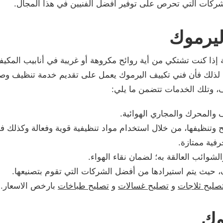
شركات التي تحرص على توفير أفضل الفنيين في هذا المجال.
ليرموك
إذا كنت تشتكي من أية روائح مكروهة أو غريبة في أنابيب المكي
عفن، لذلك فأن فني تكييف اليرموك يعمل على تقديم خدمة تنظيف وص
، وتلك الخدمات تتضمن ما يلي:
ف والمحرك والمجاري الهوائية.
 وتنظيفها، من خلال استخدام مواد تنظيفية قوية وفعالة وكذلك
رفية ممتازة.
الشوائب العالقة به؛ لضمان نقاء الهواء.
يف، حيث يتم استيرادها من أفضل الشركات التي تقوم بتصنيعها.
صليح ثلاجات
و
تصليح غسالات
و
تصليح طباخات
بارخص الاسعار.
وك