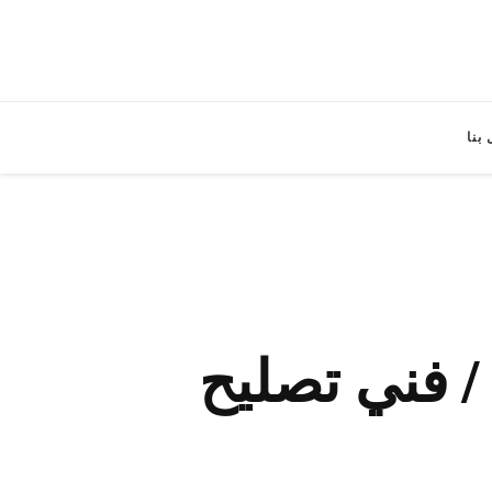
بنا
ني تصليح تكييف اليرموك / 98548488 / فني تصليح