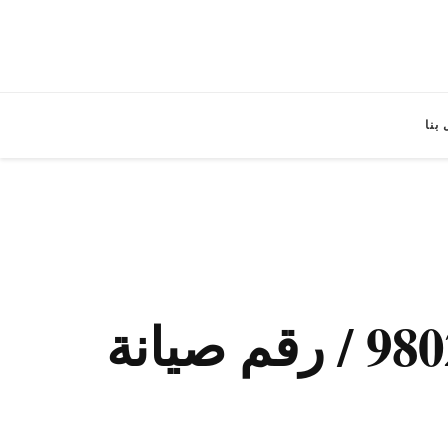
بنا
صيانة غسالات اتوماتيك السرة / 98025055 / رقم صيانة