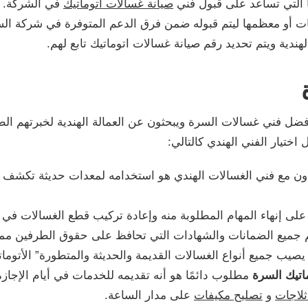
ًا التي تساعد على قبول فني
صيانة غسالات اتوماتيك
في الشركة.
 أو معظمها ليتم قبوله ضمن فرق الدعم المتوفرة في شركة السر
ندية ويتم تحديد رقم صيانة غسالات اتوماتيك تابع لهم.
ة
ضل فني غسالات السرة ويبحثون عن العمالة الهندية لخبرتهم الط
ختيار الفني الهندي كالتالي:
تعاون مع فني الغسالات الهندي هو استخدامه لمعدات حديثة تكش
ة على إنهاء المهام المطلوبة منه وإعادة تركيب قطع الغسالات ف
جميع الضمانات والشهادات التي تحافظ على حقوق الطرفين مما ي
ب جميع أنواع الغسالات القديمة والحديثة والمتطورة” الأتوماتيك
اتيك السرة
مطلوب دائمًا هو أنه تقديمه للخدمات في أيام الإجا
ثلاجات
و
تصليح مكيفات
على مدار الساعة.