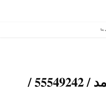
بنا
شركات تنظيف منازل مدينة صباح الأحمد / 55549242 /