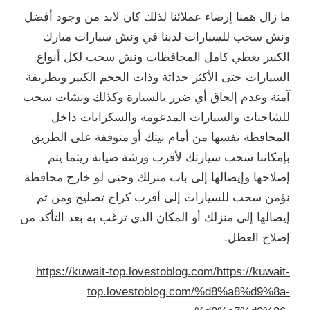
ا لذلك كان لابد من وجود أفضل
ا في ونش سيارات مبارك
فظات ونش سحب لكل أنواع
ة وذات الحجم الكبير وبطريقة
 بالسيارة وكذلك ونشات سحب
دعومة والسكرابات داخل
بيتك أو متوقفة على الطريق
رب ورشة صيانة ريثما يتم
ب منزلك وحتى لو خارج محافظة
أقرب كراج تصليح ومن ثم
ان الذي ترغب به بعد التأكد من
https://kuwait-top.lovest
top.lovestobl