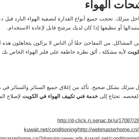
 منزلك. تحجب جميع أنواع القذارة لتصفية الهواء البارد قبل دخو
دالها أو تنظيفها إذا كان لديك مرشح قابل لإعادة الاستخدام.
ن المشاكل. من المفاجئ حقًا أن الناس لا يزالون يتجاهلون هذه ا
لكويت
لأية مشكلة ، ألق نظرة خاطفة على فلتر الهواء الخاص بك أول
 منزلك بشكل صحيح. تأكد من إغلاق جميع الستائر والستائر في منز
 لفحصه. تحتاج إلى
خدمة فني تكييف الهواء في الكويت
لإصلاح ال
http://d-click.rj.senac.br/u/17087
kuwait.net/conditioning/
http://webmasterhome.cn/
ebmasterhome.cn/?domain=www.ads-kuwait.net/conditioning