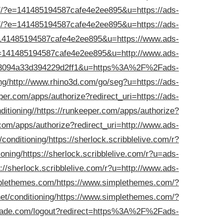
9187/?e=141485194587cafe4e2ee895&u=https://ads-
9187/?e=141485194587cafe4e2ee895&u=https://ads-
?e=141485194587cafe4e2ee895&u=https://www.ads-
/?e=141485194587cafe4e2ee895&u=http://www.ads-
151553094a33d394229d2ff1&u=https%3A%2F%2Fads-
ng/
http://www.rhino3d.com/go/seg?u=https://ads-
per.com/apps/authorize?redirect_uri=https://ads-
itioning//
https://runkeeper.com/apps/authorize?
.com/apps/authorize?redirect_uri=http://www.ads-
/conditioning/
https://sherlock.scribblelive.com/r?
ioning/
https://sherlock.scribblelive.com/r?u=ads-
s://sherlock.scribblelive.com/r?u=http://www.ads-
mplethemes.com/
https://www.simplethemes.com/?
t/conditioning/
https://www.simplethemes.com/?
ntrade.com/logout?redirect=https%3A%2F%2Fads-