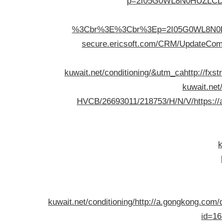
p=2I05G0WL8N0HUZLCDP
%3Cbr%3E%3Cbr%3Ep=2I05G0WL8N0H
secure.ericsoft.com/CRM/Updat
kuwait.net/conditioning/&utm_ca
http://fxs
kuwait.ne
HVCB/26693011/218753/H/N/V/https://ad
k
kuwait.net/conditioning/
http://a.gongkong.com/
id=16