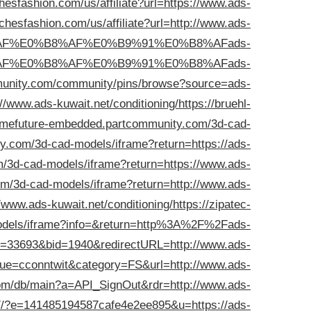
esfashion.com/us/affiliate?url=https://www.ads-
chesfashion.com/us/affiliate?url=http://www.ads-
B8%AF%E0%B8%AF%E0%B9%91%E0%B8%AFads-
B8%AF%E0%B8%AF%E0%B9%91%E0%B8%AFads-
mmunity.com/community/pins/browse?source=ads-
//www.ads-kuwait.net/conditioning/
https://bruehl-
/imefuture-embedded.partcommunity.com/3d-cad-
y.com/3d-cad-models/iframe?return=https://ads-
m/3d-cad-models/iframe?return=https://www.ads-
om/3d-cad-models/iframe?return=http://www.ads-
www.ads-kuwait.net/conditioning/
https://zipatec-
dels/iframe?info=&return=http%3A%2F%2Fads-
id=33693&bid=1940&redirectURL=http://www.ads-
alue=cconntwit&category=FS&url=http://www.ads-
com/db/main?a=API_SignOut&rdr=http://www.ads-
9187/?e=141485194587cafe4e2ee895&u=https://ads-