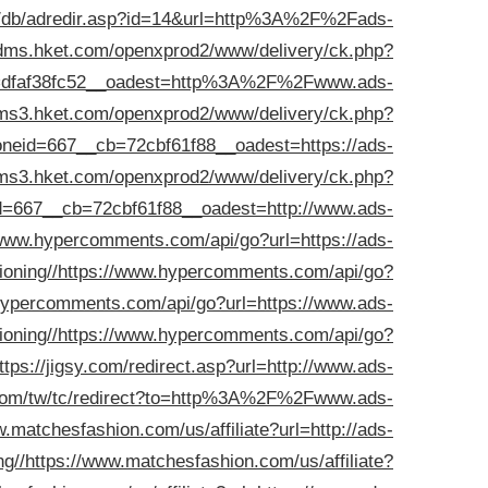
m/db/adredir.asp?id=14&url=http%3A%2F%2Fads-
adms.hket.com/openxprod2/www/delivery/ck.php?
=dfaf38fc52__oadest=http%3A%2F%2Fwww.ads-
dms3.hket.com/openxprod2/www/delivery/ck.php?
eid=667__cb=72cbf61f88__oadest=https://ads-
dms3.hket.com/openxprod2/www/delivery/ck.php?
=667__cb=72cbf61f88__oadest=http://www.ads-
/www.hypercomments.com/api/go?url=https://ads-
oning//
https://www.hypercomments.com/api/go?
hypercomments.com/api/go?url=https://www.ads-
oning//
https://www.hypercomments.com/api/go?
ttps://jigsy.com/redirect.asp?url=http://www.ads-
com/tw/tc/redirect?to=http%3A%2F%2Fwww.ads-
w.matchesfashion.com/us/affiliate?url=http://ads-
ng//
https://www.matchesfashion.com/us/affiliate?