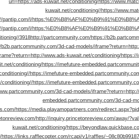
url=https://ads-kuwait.net/conditioning/
https://www.match
kuwait.net/conditioning//
https://www.mat
s://pantip.com/l/https:%E0%B8%AF%E0%B9%91%E0%
s://pantip.com/l/https:%E0%B8%AF%E0%B9%91%E0%
itioning//3918
http://partcommunity.com/
https://b2b.partco
//b2b.partcommunity.com/3d-cad-models/iframe?return=http:
me?return=http://www.ads-kuwait.net/conditioning/
https:/
t.net/conditioning/
https://imefuture-embedded.partcommunit
conditioning//
https://imefuture-embedded.partcommunity.co
/conditioning//
https://imefuture-embedded.partcommunity.c
www.partcommunity.com/3d-cad-models/iframe?return=http://
embedded.partcommunity.com/3d-cad-mo
rs.com/
https://media.playamopartners.com/redirect.aspx?p
cetonreview.com/
http://inquiry.princetonreview.com/away/?v
kuwait.net/conditioning/
https://beyondlaw.quickbase.
/
https://links.rafflecopter.com/rcapi/v1/raffles/~08c80b9