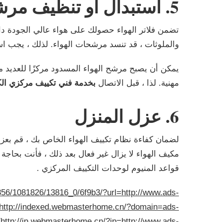
5. استبدال أو تنظيف مرشحات الهواء
تضمن فلاتر الهواء حصولك على هواء عالي الجودة داخل
والملوثات ، قد تنسد مرشحات الهواء. لذلك ، يجب استب
يمكن أن يصبح مرشح الهواء المسدود مركزًا للعديد م
مهنية. لذا ، قبل الاتصال
بخدمة فني تكييف مركزي ا
6. عزل المنزل
لضمان كفاءة نظام تكييف الهواء الخاص بك ، قم بعزل
مكيف الهواء لا يزال غير فعال بعد ذلك ، فأنت بحاجة
قواعد المنيوم لوحدات التكييف المركزي .
/2856/1081826/13816_0/6f9b3/?url=http://www.ads-
http://indexed.webmasterhome.cn/?domain=ads-
/
http://ip.webmasterhome.cn/?ip=http://www.ads-