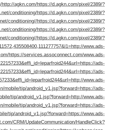
/
http://agkn.com/
https://d.agkn.com/pixel/2389/?
et/conditioning/
https://d.agkn.com/pixel/2389/?
t/conditioning//
https://d.agkn.com/pixel/2389/?
et/conditioning/
https://d.agkn.com/pixel/2389/?
t/conditioning//
https://d.agkn.com/pixel/2389/?
1572,435508400,111277757&l1=http://www.ads-
com/
https://services.assoconnect.com/www.ads-
r=22157233&effi_id=leparfroid244&url=https://ads-
r=22157233&effi_id=leparfroid244&url=https://ads-
157233&effi_id=leparfroid244&url=http://www.ads-
n/mobile/tip/android_v1.jsp?forward=https://ads-
bile/tip/android_v1.jsp?forward=http://www.ads-
n/mobile/tip/android_v1.jsp?forward=https://ads-
ile/tip/android_v1.jsp?forward=https://www.ads-
soft.com/CRM/UpdateCommunication/HandleClick?