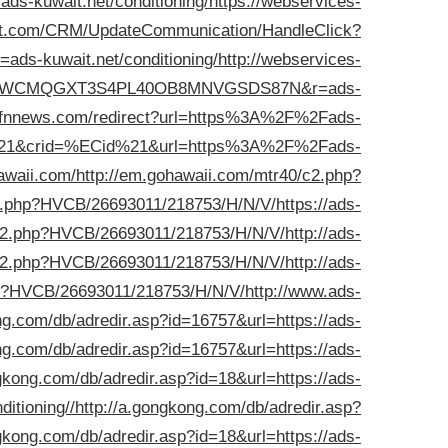
uwait.net/conditioning/
https://webservices-
oft.com/CRM/UpdateCommunication/HandleClick?
uwait.net/conditioning/
http://webservices-
LA9OEWCMQGXT3S4PL40OB8MNVGSDS87N&r=ads-
.fnnews.com/redirect?url=https%3A%2F%2Fads-
EAid%21&crid=%ECid%21&url=https%3A%2F%2Fads-
hawaii.com/
http://em.gohawaii.com/mtr40/c2.php?
2.php?HVCB/26693011/218753/H/N/V/https://ads-
c2.php?HVCB/26693011/218753/H/N/V/http://ads-
c2.php?HVCB/26693011/218753/H/N/V/http://ads-
hp?HVCB/26693011/218753/H/N/V/http://www.ads-
ng.com/db/adredir.asp?id=16757&url=https://ads-
ng.com/db/adredir.asp?id=16757&url=https://ads-
ngkong.com/db/adredir.asp?id=18&url=https://ads-
itioning//
http://a.gongkong.com/db/adredir.asp?
ngkong.com/db/adredir.asp?id=18&url=https://ads-