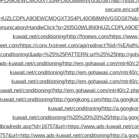
LA9OEWCMQGXT3S4PL40OB8MNVGSDS87N&r=https://ads-k
secure.erics
UZLCDPLA9OEWCMQGXT3S4PL40OB8MNVGSDS87N&r=ads-k
eCommunication/HandleClick?p=2I05G0WL8N0HUZLCDP
kuwait.net/conditioning/
http://fnnews.com/
https://www
treet.com/
https://conv.fxstreet.com/api/redirect?liid=%
t/conditioning/&adp=%25%25PATTERN:url%25%25
http://go
s-kuwait.net/conditioning/
http://em.gohawaii.com/mtr40/c
kuwait.net/conditioning//
http://em.gohawaii.com/mtr40/
kuwait.net/conditioning/
http://em.gohawaii.com/mtr40/
uwait.net/conditioning//
http://em.gohawaii.com/mtr40/c2.p
kuwait.net/conditioning/
http://gongkong.com/
http://a.gongko
kuwait.net/conditioning/
http://a.gongko
kuwait.net/conditioning//%20%20%20%20/
http://a.go
db/adredir.asp?id=16757&url=https://www.ads-kuwait.net/cond
757&url=http://www.ads-kuwait.net/conditioning/
http://a.go