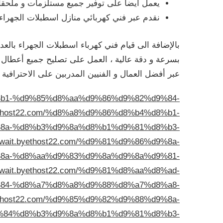
يعمل أيضا على توفير جميع مستلزمات و ملحقات ا
نقدم عبر فني كهربائي منازل اسطبلات الجهراء 
بالإضافة الى قيام فني كهرباء اسطبلات الجهراء بالعديد
بسرعة و دقة عالية ، العمل على تصليح جميع أعطال ال
عبر أفضل العمال و الفنيين المدربين على الاحترافية .
%d8%b1-%d9%85%d8%aa%d9%86%d9%82%d9%84-
byethost22.com/%d8%a8%d9%86%d8%b4%d8%b1-
%d9%8a-%d8%b3%d9%8a%d8%b1%d9%81%d8%b3-
kuwait.byethost22.com/%d9%81%d9%86%d9%8a-
%d9%8a-%d8%aa%d9%83%d9%8a%d9%8a%d9%81-
kuwait.byethost22.com/%d9%81%d8%aa%d8%ad-
84-%d8%a7%d8%a8%d9%88%d8%a7%d8%a8-
byethost22.com/%d9%85%d9%82%d9%88%d9%8a-
%84%d8%b3%d9%8a%d8%b1%d9%81%d8%b3-