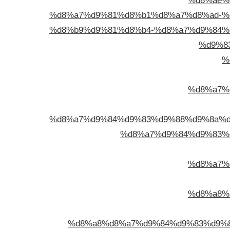
%d8%ae%
%d8%a7%d9%81%d8%b1%d8%a7%d8%ad-%
%d8%b9%d9%81%d8%b4-%d8%a7%d9%84%
%d9%8
%
%d8%a7%
%d8%a7%d9%84%d9%83%d9%88%d9%8a%d
%d8%a7%d9%84%d9%83%
%d8%a7%
%d8%a8%
%d8%a8%d8%a7%d9%84%d9%83%d9%8