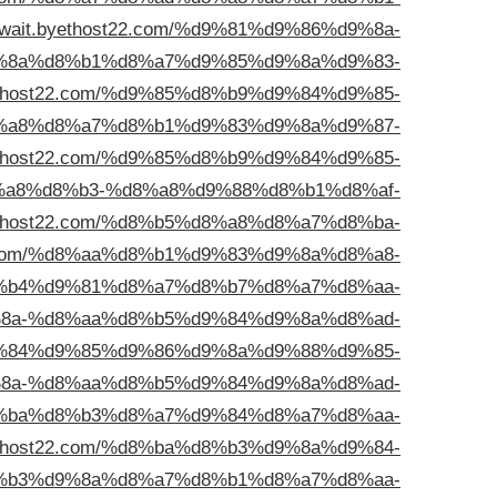
kuwait.byethost22.com/%d9%81%d9%86%d9%8a-
%8a%d8%b1%d8%a7%d9%85%d9%8a%d9%83-
byethost22.com/%d9%85%d8%b9%d9%84%d9%85-
%a8%d8%a7%d8%b1%d9%83%d9%8a%d9%87-
byethost22.com/%d9%85%d8%b9%d9%84%d9%85-
a8%d8%b3-%d8%a8%d9%88%d8%b1%d8%af-
byethost22.com/%d8%b5%d8%a8%d8%a7%d8%ba-
t22.com/%d8%aa%d8%b1%d9%83%d9%8a%d8%a8-
%b4%d9%81%d8%a7%d8%b7%d8%a7%d8%aa-
%d9%8a-%d8%aa%d8%b5%d9%84%d9%8a%d8%ad-
%84%d9%85%d9%86%d9%8a%d9%88%d9%85-
%d9%8a-%d8%aa%d8%b5%d9%84%d9%8a%d8%ad-
%ba%d8%b3%d8%a7%d9%84%d8%a7%d8%aa-
byethost22.com/%d8%ba%d8%b3%d9%8a%d9%84-
%b3%d9%8a%d8%a7%d8%b1%d8%a7%d8%aa-