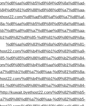
t22.com/%d8%aa%d8%b5%d9%84%d9%8a%d8%ad-
%84%d9%81%d9%88%d9%86%d8%a7%d8%aa-
.byethost22.com/%d8%ad%d8%af%d8%a7%d8%af-
%d9%8a-%d8%aa%d8%b5%d9%84%d9%8a%d8%ad-
%b7%d8%a8%d8%a7%d8%ae%d8%a7%d8%aa-
/%d8%b1%d9%82%d9%85-%d9%81%d9%86%d9%8a-
%d8%aa%d9%83%d9%8a%d9%8a%d9%81-
byethost22.com/%d8%b4%d8%b1%d9%83%d8%a9-
85-%d9%85%d9%86%d8%a7%d8%b2%d9%84-
t22.com/%d9%86%d8%b4%d8%aa%d8%b1%d9%8a-
a7%d8%b1%d8%a7%d8%aa-%d9%81%d9%8a-
byethost22.com/%d8%b4%d8%b1%d9%83%d8%a9-
81-%d9%85%d9%86%d8%a7%d8%b2%d9%84-
/
http://kuwait.byethost22.com/%d9%82%d8%b5-
a7%d9%86%d8%a7%d8%aa-%d9%82%d8%b5-