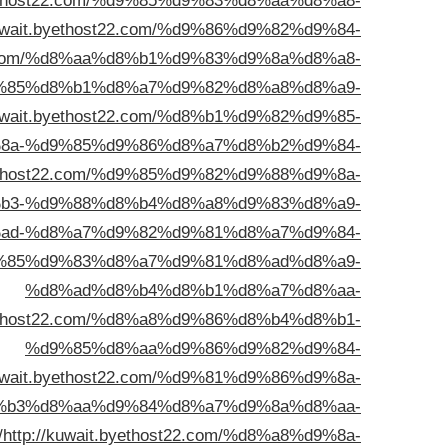
byethost22.com/%d9%85%d9%83%d8%aa%d8%a8-
kuwait.byethost22.com/%d9%86%d9%82%d9%84-
t22.com/%d8%aa%d8%b1%d9%83%d9%8a%d8%a8-
%85%d8%b1%d8%a7%d9%82%d8%a8%d8%a9-
kuwait.byethost22.com/%d8%b1%d9%82%d9%85-
8a-%d9%85%d9%86%d8%a7%d8%b2%d9%84-
byethost22.com/%d9%85%d9%82%d9%88%d9%8a-
b3-%d9%88%d8%b4%d8%a8%d9%83%d8%a9-
%d8%ad-%d8%a7%d9%82%d9%81%d8%a7%d9%84-
m/%d9%85%d9%83%d8%a7%d9%81%d8%ad%d8%a9-
%d8%ad%d8%b4%d8%b1%d8%a7%d8%aa-
byethost22.com/%d8%a8%d9%86%d8%b4%d8%b1-
%d9%85%d8%aa%d9%86%d9%82%d9%84-
kuwait.byethost22.com/%d9%81%d9%86%d9%8a-
%b3%d8%aa%d9%84%d8%a7%d9%8a%d8%aa-
/
http://kuwait.byethost22.com/%d8%a8%d9%8a-