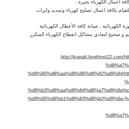
فة أعمال الكهرباء بخبرة .
يام بكافة اعمال تصليح كهرباء وتمديد وايرات
ة الكهربائية ، صيانة كافة الأعطال الكهربائية
يم و صحيح لتفادي مشاكل انقطاع الكهرباء المتكرر
http://kuwait.byethost22.com/
h
%d8%a7%
%d9%85%d8%aa%d9%86%d9%82%d9%84/
h
%
%d8%b3%d8%aa%d9%84%d8%a7%d9%8a%d
%d9%85%d8%b1%d9%83%d8%b2%d9%8a-%
%d8%a7%