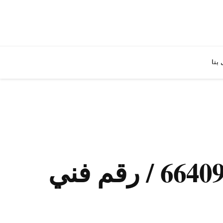
بنا
فني كهربائي منازل صباح السالم / 66409555 / رقم فني