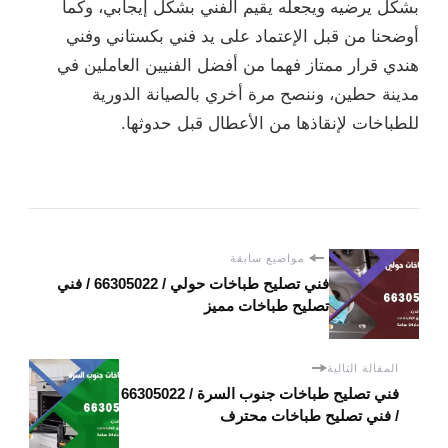
بشكل يرضيه ويجعله يقيم الفني بشكل إيجابي، وكما
أوضحنا من قبل الإعتماد على يد فني بكستاني وفني
هندي قرار ممتاز فهما من أفضل الفنيين العاملين في
مدينة حطين، وننصح مرة أخري بالصيانة الدورية
للطباخات لإنقاذها من الأعطال قبل حدوثها.
مواضيع سابقة
فني تصليح طباخات حولي / 66305022 / فني
تصليح طباخات مميز
المقالة التالية
فني تصليح طباخات جنوب السرة / 66305022
/ فني تصليح طباخات محترف