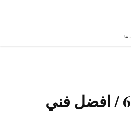
بنا
فني تصليح طباخات الدسمة / 66305022 / افضل فني