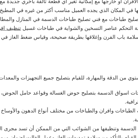
أفران أو خارجها مع إمكانية تغير أي قطعة تالفة بأخري جديدة مع 
ها في المكان الذي يجده العميل مناسب أكثر من غيره في المطبخ.
 تصليح طباخات مع فني تصليح طباخات الدسمة في المنازل والمط
ة التحكم عناصر التسخين والشواية في طباخات غسيل
تنظيف افر
 سلامة باب الفرن وإغلاقها بطريقة صحيحة، وقياس ضغط الغاز في 
من الدقة والمهارة، للقيام بتصليح جميع التجهيزات والمعدات لت
خات اسواق الدسمة بتصليح حوض الغسالة وقواعد حامل الحوض، و
افية.
 الطباخات وافران والطباخات من مختلف أنواع الدهون والأوساخ ا
ة.
الدسمة وتنظيفها من الشوائب التي من الممكن أن تسد مجرى الغ
القيام بالتأكد من سلامة تمديدات الغاز وعمل الفالت لضمان مرور 