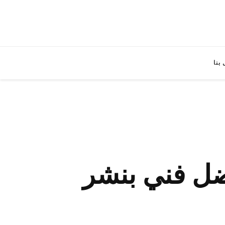
بنا
قل بنيدر / 55818355 / افضل فني بنشر