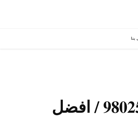
بنا
صيانة غسالات اتوماتيك الشامية / 98025055 / افضل