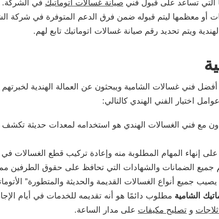
ًا التي تساعد على قبول فني
صيانة غسالات اتوماتيك
في الشركة.
 أو معظمها ليتم قبوله ضمن فرق الدعم المتوفرة في شركة الشا
ندية ويتم تحديد رقم صيانة غسالات اتوماتيك تابع لهم.
ية
فضل فني غسالات الشامية ويبحثون عن العمالة الهندية لخبرتهم 
مل اختيار الفني الهندي كالتالي:
تعاون مع فني الغسالات الهندي هو استخدامه لمعدات حديثة تكش
ة على إنهاء المهام المطلوبة منه وإعادة تركيب قطع الغسالات ف
جميع الضمانات والشهادات التي تحافظ على حقوق الطرفين مما ي
ب جميع أنواع الغسالات القديمة والحديثة والمتطورة” الأتوماتيك
اتيك الشامية
مطلوب دائمًا هو أنه تقديمه للخدمات في أيام الإج
ثلاجات
و
تصليح مكيفات
على مدار الساعة.