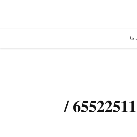
بنا
تصليح هواتف ضاحية عبد الله السالم / 65522511 /