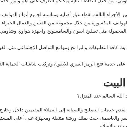
ومي، من خلال النقاط التالية يمكنكم التعرف على أهم وأبرز خدما
 الأجزاء التالفة بقطع غيار أصلية ومناسبة لجميع أنواع الهواتف.
الهواتف المكسورة من خلال مجموعة من الفنيين والعمال الخبراء
 المحمولة مثل
تصليح ايفون
والسامسونج واجهزة هواوي وشاومي، با
ث كافة التطبيقات والبرامج ومواقع التواصل الإجتماعي مثل الف
على خدمة فتح الرمز السري للايفون وتركيب شاشات الحماية التي ت
البيت
لله السالم عند المنزل؟
ه يقدم خدمات التصليح والصيانة إلى العملاء المقيمين داخل وخارج
ر والعاصمة، حيث يملك ورشة متنقلة ومجهزة على أعلى المستوي
انة والإصلاح.