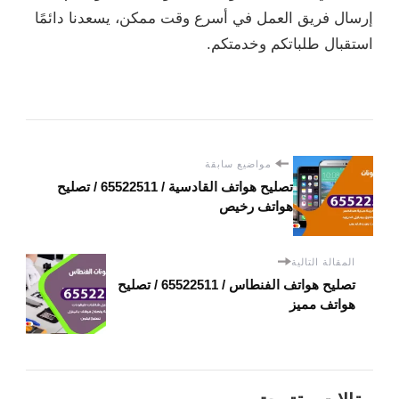
إرسال فريق العمل في أسرع وقت ممكن، يسعدنا دائمًا
استقبال طلباتكم وخدمتكم.
مواضيع سابقة
تصليح هواتف القادسية / 65522511 / تصليح
هواتف رخيص
المقالة التالية
تصليح هواتف الفنطاس / 65522511 / تصليح
هواتف مميز