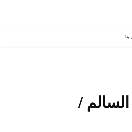
بنا
السالم /