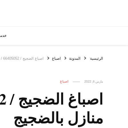
خدما
الرئيسية
المدونة
اصباغ
اصباغ الضجيج / 66405052 / رقم معلم صباغ ديكور منازل بالضجيج
مارس 6, 2022
اصباغ
منازل بالضجيج