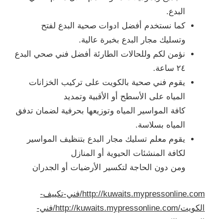
البدع.
كما نستخدم أفضل ادوات صحية البدع لفتح
وتسليك مجار البدع بخبرة عالية.
نؤمن لكم وللحالات الطارئة أفضل فني صحي البدع
٢٤ ساعة.
يقوم فني صحية بالكويت على تركيب الخزانات
المياه على الأسطح أو الأقبية وتمديد
كافة المواسير المياه وتوزيعها بحرفية لضمان تدفق
المياه بسلاسة.
يقوم معلم تسليك مجار البدع بتنظيف المواسير
لكافة المنشئات الحيوية أو المنازل
ومن دون الحاجة لتكسير الأرضيات أو الجدران
http://kuwaits.mypressonline.com/فني-تكييف-
الكويت/
http://kuwaits.mypressonline.com/فني-