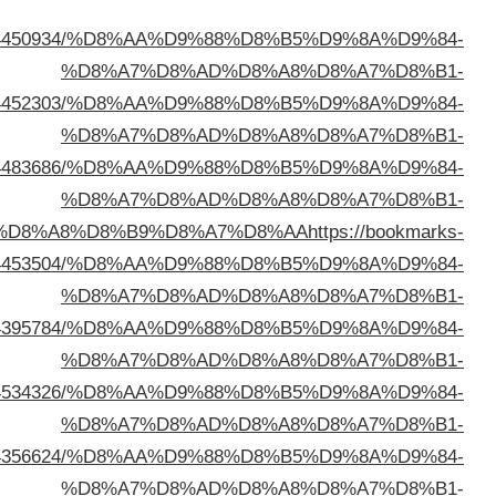
%D8%B7%D8%A7%D8%A8%D8%B9%D8%A7%D8%
%D8%B7%D8%A7%D8%A8%D8%B9%D8%A7%D8%AA
h
%D8%B7%D8%A7%D8%A8%D8%B9%D8%A7%D8%
%D8%B7%D8%A7%D8%A8%D8%B9%D8%A7%D8%
%D8%B7%D8%A7%D8%A8%D8%B9%D8%A7%D8%