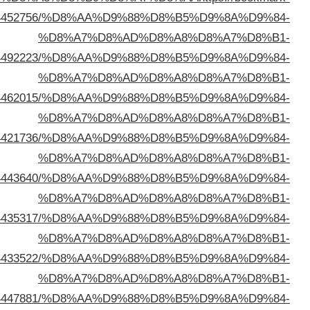
%D8%B7%D8%A7%D8%A8%D8%B9%D8%A7%D8%A
%D8%B7%D8%A7%D8%A8%D8%B9%D8%A7%D8%A
%D8%B7%D8%A7%D8%A8%D8%B9%D8%A7%D8%AA
%D8%B7%D8%A7%D8%A8%D8%B9%D8%A7%D8%A
%D8%B7%D8%A7%D8%A8%D8%B9%D8%A7%D8%AA
ht
%D8%B7%D8%A7%D8%A8%D8%B9%D8%A7%D8%A
%D8%B7%D8%A7%D8%A8%D8%B9%D8%A7%D8%AA