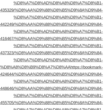
%D8%B7%D8%A7%D8%A8%D8%B9%D8%A7%D8%AA
%D8%B7%D8%A7%D8%A8%D8%B9%D8%A7%D8%AA
h
%D8%B7%D8%A7%D8%A8%D8%B9%D8%A7%D8%AA
ht
%D8%B7%D8%A7%D8%A8%D8%B9%D8%A7%D8%AA
h
%D8%B7%D8%A7%D8%A8%D8%B9%D8%A7%D8%A
%D8%B7%D8%A7%D8%A8%D8%B9%D8%A7%D8%AA
h