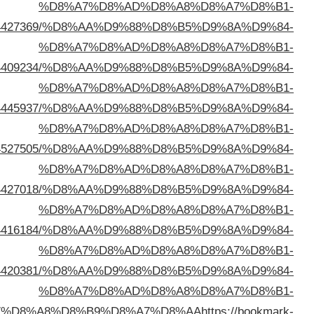
%D8%B7%D8%A7%D8%A8%D8%B9%D8%A7%D8%A
%D8%B7%D8%A7%D8%A8%D8%B9%D8%A7%D8%
%D8%B7%D8%A7%D8%A8%D8%B9%D8%A7%D8%AA
%D8%B7%D8%A7%D8%A8%D8%B9%D8%A7%D8%A
%D8%B7%D8%A7%D8%A8%D8%B9%D8%A7%D8%A
%D8%B7%D8%A7%D8%A8%D8%B9%D8%A7%D8
%D8%B7%D8%A7%D8%A8%D8%B9%D8%A7%D8%AA
ht