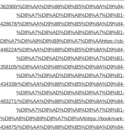
%D8%B7%D8%A7%D8%A8%D8%B9%D8%A7%D8%A
%D8%B7%D8%A7%D8%A8%D8%B9%D8%A7%D8%A
%D8%B7%D8%A7%D8%A8%D8%B9%D8%A7%D8%AA
%D8%B7%D8%A7%D8%A8%D8%B9%D8%A7%D8%A
%D8%B7%D8%A7%D8%A8%D8%B9%D8%A7%D8%AA