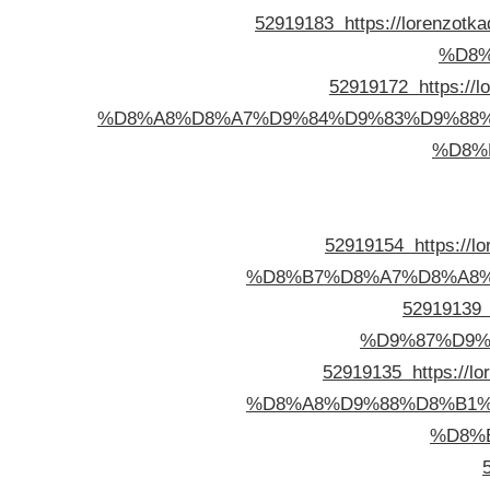
52919183
https://loren
%D8%
52919172
https:/
%D8%A8%D8%A7%D9%84%D9%83%D9%88%
%D8%
52919154
https:/
%D8%B7%D8%A7%D8%A8%
52919139
%D9%87%D9%
52919135
https:/
%D8%A8%D9%88%D8%B1%D
%D8%