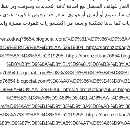
غيار للهاتف المعطل مع اضافة كافة التحديثات وسوفت وير لنظام
تف سامسونغ أو أيفون أو هواوي بسعر جدا رخيص بالكويت هندي م
 كما لدينا تشكيلة واسعة من اكسسوارات تلفونات مميزة وانيق
//lorenzotkaq76654.blogocial.com/%D9%81%D9%86%
%D9%88%D9%8A%D8%AA-52919304
https://lorenzotk
D9%8A%D8%AA-52919295
https://lorenzotkaq76654
%D8%B3%D9%8A%D8%B1%D9%81%D8%B3-%D8%A
zotkaq76654.blogocial.com/%D8%A8%D9%86%D8%B4%
zotkaq76654.blogocial.com/%D8%A8%D9%86%D8%B4%
9%8A%D8%AA-52919266
https://lorenzotkaq76654.
%D8%B3%D8%A8%D9%88%D8%B1%D8%AA-%D8%A
ogocial.com/%D8%AA%D8%B1%D9%83%D9%8A%D8%A8-%
D8%A7%D9%8A%D8%AA-52919255
https://lorenzotk
%83%D9%87%D8%B1%D8%A8%D8%A7%D8%A6%D9%8A