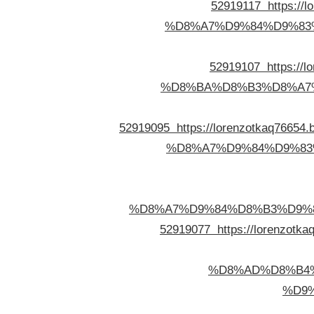
52919117
https:/
%D8%A7%D9%84%D9%83
52919107
https:/
%D8%BA%D8%B3%D8%A7%
52919095
https://lorenzotkaq7
%D8%A7%D9%84%D9%83
%D8%A7%D9%84%D8%B3%D9%
52919077
https://lorenz
%D8%AD%D8%B4%
%D9