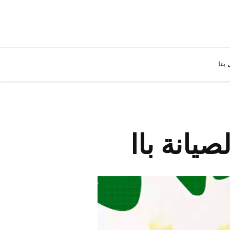
بنا
صيانة باا