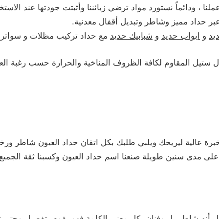
نا ، ودائماً نستورد مواد ترضي زبائننا وأثبتت جودتها عند الاستخ
عبر حداد مميز وشاطر وتبديل أقفال معدنية.
يد
و
ابواب حديد
و
شبابيك حديد
مع حداد تركيب مظلات و سواتر 
ل ستيل المقاوم لكافة الظروف المناخية والحرارة حسب رغبة الع
برة عالية ليريحك ويلبي طلبك بكل اتقان حداد العيون شاطر ورخي
على مدى سنين طويلة صنعنا اسم حداد العيون وكسبنا ثقة الجمي
 بأنه شاطر بل وفنان بكل معنى الكلمة فهو يقوم بتفصيل وحتى 