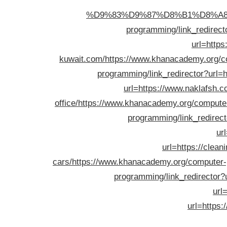
%D9%83%D9%87%D8%B1%D8%A8
programming/link_redirect
url=http
kuwait.com/
https://www.khanacademy.org/co
programming/link_redirector?url=ht
url=https://www.naklafsh.c
office/
https://www.khanacademy.org/computer-
programming/link_redirecto
ur
url=https://clean
cars/
https://www.khanacademy.org/computer-pro
programming/link_redirector?u
url
url=http