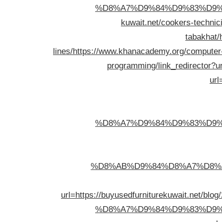
%D8%A7%D9%84%D9%83%D9%
kuwait.net/cookers-technic
tabakhat/
lines/
https://www.khanacademy.org/computer-p
programming/link_redirector?ur
url
%D8%A7%D9%84%D9%83%D9%
%D8%AB%D9%84%D8%A7%D8%
url=https://buyusedfurniturekuwai
%D8%A7%D9%84%D9%83%D9%