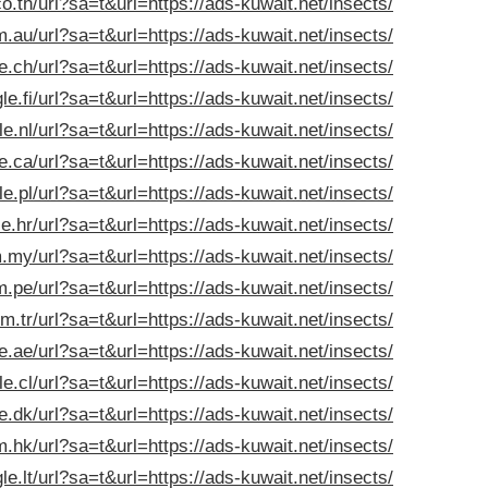
o.th/url?sa=t&url=https://ads-kuwait.net/insects/
.au/url?sa=t&url=https://ads-kuwait.net/insects/
e.ch/url?sa=t&url=https://ads-kuwait.net/insects/
le.fi/url?sa=t&url=https://ads-kuwait.net/insects/
le.nl/url?sa=t&url=https://ads-kuwait.net/insects/
e.ca/url?sa=t&url=https://ads-kuwait.net/insects/
e.pl/url?sa=t&url=https://ads-kuwait.net/insects/
e.hr/url?sa=t&url=https://ads-kuwait.net/insects/
.my/url?sa=t&url=https://ads-kuwait.net/insects/
.pe/url?sa=t&url=https://ads-kuwait.net/insects/
m.tr/url?sa=t&url=https://ads-kuwait.net/insects/
e.ae/url?sa=t&url=https://ads-kuwait.net/insects/
e.cl/url?sa=t&url=https://ads-kuwait.net/insects/
e.dk/url?sa=t&url=https://ads-kuwait.net/insects/
.hk/url?sa=t&url=https://ads-kuwait.net/insects/
le.lt/url?sa=t&url=https://ads-kuwait.net/insects/