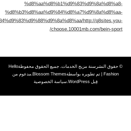
%d8%aa%d8%b1%
%d8%b3%d8%aa%d9%84%
%d8%a8%d8%a7%d9%84%d9%83%d9%88%d9%8a%d
choose
ات
. جميع الحقوق محفوظة
Hello
Blossom Themes
.مدعوم من
سياسة الخصوصية