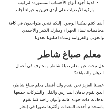
اب المستوردة لتركيب
دي فنيين و خبراء أجانب
يكم فنحن متواجدون في كافة
ك الكبير والأحمدي
بونا تجدونا
اطر
طر ومحترف في أعمال
 أفضل معلم صباغ شاطر،
الفلل والشركات جميعها
ان زاهية كما يقوم
رها تطورا في إنجاز