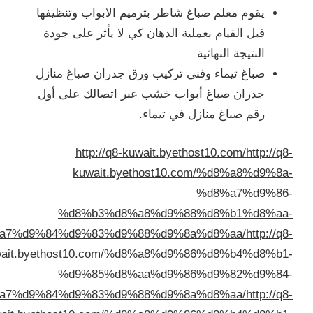
ترميم الابواب وتنظيفها
ان كي لا يأثر على جودة
 ورق جدران صباغ منازل
ب عبر اتصالك على أول
اء.
http://q8-kuwa
kuwait.byetho
%d8%b3%d8%a8
%d8%a7%d9%84%d9%83%d9%88%
kuwait.byethost10.com/%d8%
%d9%85%d8%aa
%d8%a7%d9%84%d9%83%d9%88%