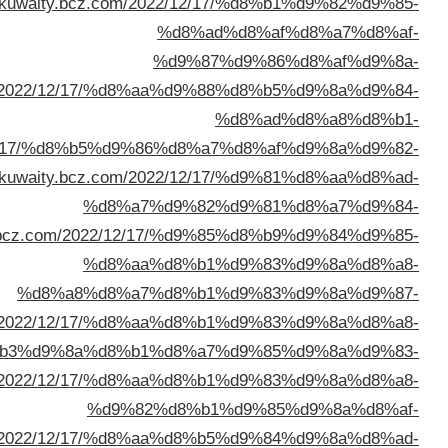
%d9%88%d8%a8%d8%a7%d9%83%d8%b3%d8%aa%d8%a