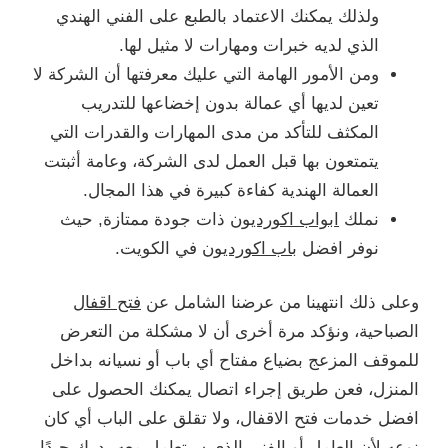
ولذلك يمكنك الاعتماد بالطبع على الفني الهندي
الذي لديه خبرات ومهارات لا مثيل لها.
ومن الأمور الهامة التي عليك معرفتها أن الشركة لا
تعين لديها أي عمالة بدون إخضاعها للتدريب
المكثف للتأكد من مدى المهارات والقدرات التي
يتمتعون بها قبل العمل لدى الشركة، وعامة أثبتت
العمالة الهندية كفاءة كبيرة في هذا المجال.
نملك
ابواب اكورديون
ذات جودة ممتازة, حيث
نوفر افضل
باب اكورديون
في الكويت.
وعلى ذلك انتهينا من عرضنا الشامل عن
فتح اقفال
الصباحية، ونؤكد مرة أخرى أن لا مشكلة من التعرض
للموقف المزعج بضياع مفتاح أي باب أو نسيانه بداخل
المنزل، فعن طريق إجراء اتصال يمكنك الحصول على
افضل خدمات فتح الاقفال، ولا تقلق على الباب أي كان
نوعه لأن العامل أو الفني الذي سيتعامل معه يدرك جيدًا