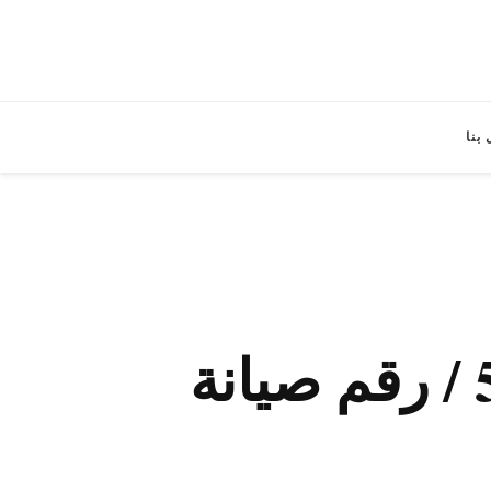
بنا
فني صيانة ثلاجات السالمية / 50301080 / رقم صيانة