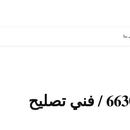
بنا
فني تصليح طباخات الشاليهات / 66305022 / فني تصليح