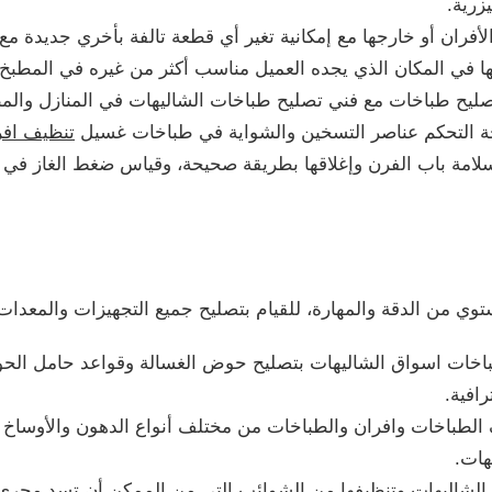
يزرية.
أفران أو خارجها مع إمكانية تغير أي قطعة تالفة بأخري جديدة مع 
ها في المكان الذي يجده العميل مناسب أكثر من غيره في المطبخ.
 تصليح طباخات مع فني تصليح طباخات الشاليهات في المنازل وال
ة التحكم عناصر التسخين والشواية في طباخات غسيل
تنظيف افر
 سلامة باب الفرن وإغلاقها بطريقة صحيحة، وقياس ضغط الغاز في 
من الدقة والمهارة، للقيام بتصليح جميع التجهيزات والمعدات لت
باخات اسواق الشاليهات بتصليح حوض الغسالة وقواعد حامل الح
افية.
 الطباخات وافران والطباخات من مختلف أنواع الدهون والأوساخ ا
هات.
لشاليهات وتنظيفها من الشوائب التي من الممكن أن تسد مجرى ا