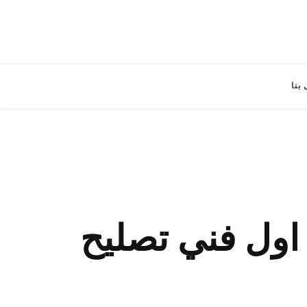
بنا
صليح تكييف العقيلة / 98548488 / اول فني تصليح