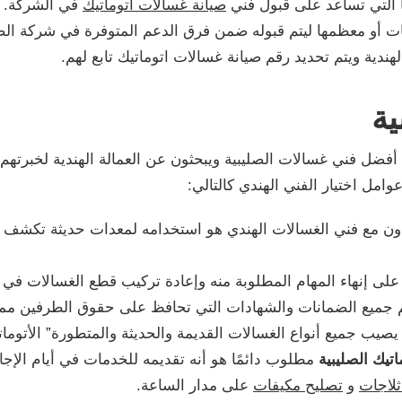
ًا التي تساعد على قبول فني
صيانة غسالات اتوماتيك
في الشركة.
أو معظمها ليتم قبوله ضمن فرق الدعم المتوفرة في شركة الصلي
ندية ويتم تحديد رقم صيانة غسالات اتوماتيك تابع لهم.
ية
أفضل فني غسالات الصليبية ويبحثون عن العمالة الهندية لخبرتهم 
مل اختيار الفني الهندي كالتالي:
تعاون مع فني الغسالات الهندي هو استخدامه لمعدات حديثة تكش
ة على إنهاء المهام المطلوبة منه وإعادة تركيب قطع الغسالات ف
جميع الضمانات والشهادات التي تحافظ على حقوق الطرفين مما ي
ب جميع أنواع الغسالات القديمة والحديثة والمتطورة” الأتوماتيك
تيك الصليبية
مطلوب دائمًا هو أنه تقديمه للخدمات في أيام الإج
ثلاجات
و
تصليح مكيفات
على مدار الساعة.