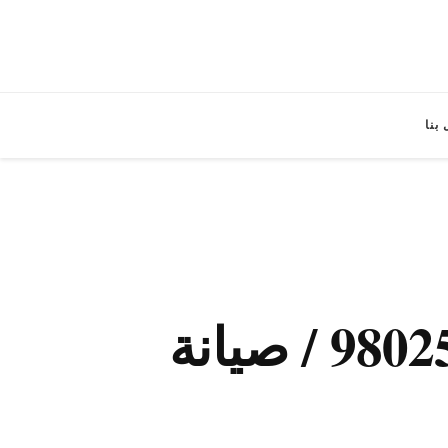
بنا
صيانة غسالات اتوماتيك الصليبية / 98025055 / صيانة