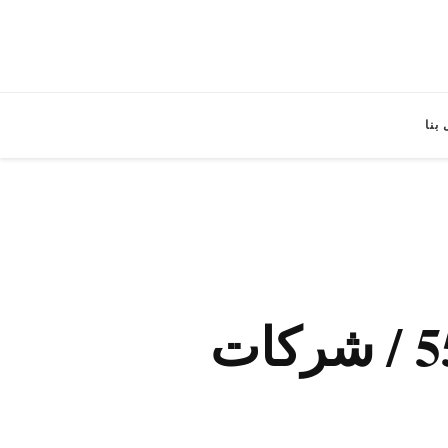
بنا
شركات تنظيف منازل حولي / 55549242 / شركات