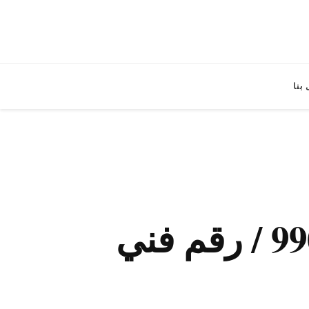
بنا
رقم فني صحي مدينة الكويت / 99009522 / رقم فني