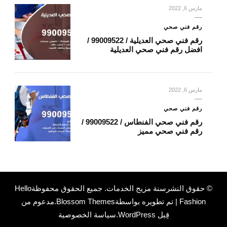
مارس 6, 2022
رقم فني صحي
رقم فني صحي العديلية / 99009522 /
افضل رقم فني صحي العديلية
مارس 6, 2022
رقم فني صحي
رقم فني صحي الفنطاس / 99009522 /
رقم فني صحي مميز
© حقوق النشرسنة
مزيج الخدمات
. جميع الحقوق محفوظة
Hello
Fashion | تم تطويره بواسطة
Blossom Themes
.مدعوم من
قِبل
WordPress
.
سياسة الخصوصية