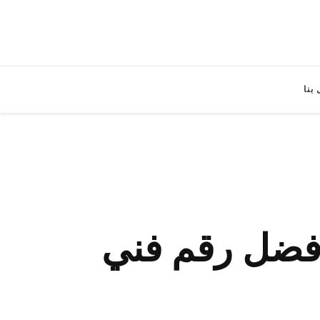
بنا
ستلايت القصر / 67677857 / افضل رقم فني