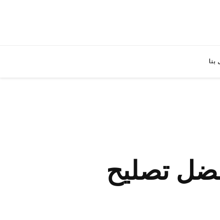
بنا
بنيد القار / 65522511 / افضل تصليح