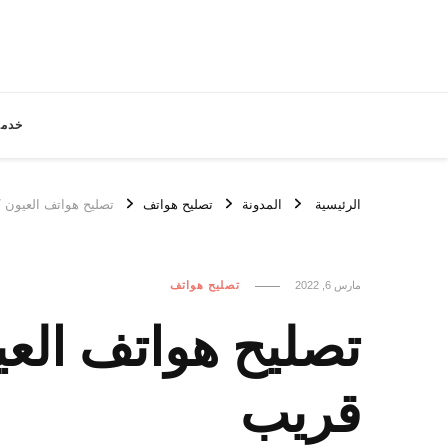
خدما
الرئيسية
المدونة
تصليح هواتف
تصليح هواتف العيون / 65522511 / ارخص تصليح هواتف ق
مارس 6, 2022
تصليح هواتف
قريب