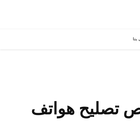
بنا
لعيون / 65522511 / ارخص تصليح هواتف