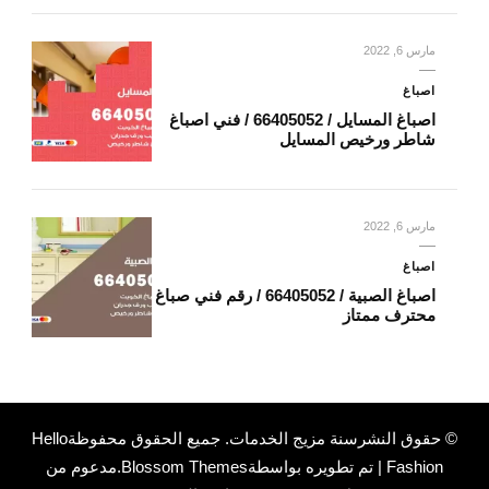
مارس 6, 2022
اصباغ
اصباغ المسايل / 66405052 / فني اصباغ
شاطر ورخيص المسايل
مارس 6, 2022
اصباغ
اصباغ الصبية / 66405052 / رقم فني صباغ
محترف ممتاز
© حقوق النشرسنة
مزيج الخدمات
. جميع الحقوق محفوظة
Hello
Fashion | تم تطويره بواسطة
Blossom Themes
.مدعوم من